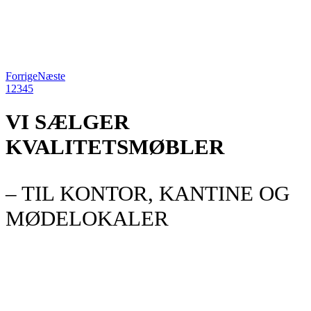
Forrige
Næste
1
2
3
4
5
VI SÆLGER
KVALITETSMØBLER
– TIL KONTOR, KANTINE OG
MØDELOKALER