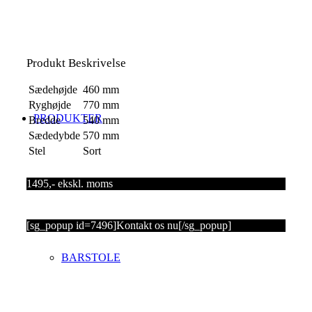
.
Produkt Beskrivelse
Sædehøjde
460 mm
Ryghøjde
770 mm
PRODUKTER
Bredde
540 mm
Sædedybde
570 mm
Stel
Sort
1495,- ekskl. moms
[sg_popup id=7496]
Kontakt os nu
[/sg_popup]
BARSTOLE